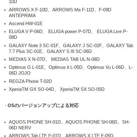
10D
ARROWS X F-10D、ARROWS Me F-11D、F-09D
ANTEPRIMA
Ascend HW-01E
ELUGA V P-06D、 ELUGA power P-07D、 ELUGA Live P-
08D
GALAXY Note 3 SC-01F、GALAXY J SC-02F、GALAXY Tab
7.7 Plus SC-01E、GALAXY S III SC-06D
MEDIAS X N-07D、 MEDIAS TAB UL N-08D
Optimus G L-01E、Optimus it L-05D、Optimus Vu L-06D、L-
06D JOJO
REGZA Phone T-02D
XperiaTM GX SO-04D、 XperiaTM SX SO-05D
・
OSのバージョンアップによる対応
AQUOS PHONE SH-01D、AQUOS PHONE SH-06D、SH-
06D NERV
ARROWS Tab LTE F-01D、ARROWS X LTE F-05D