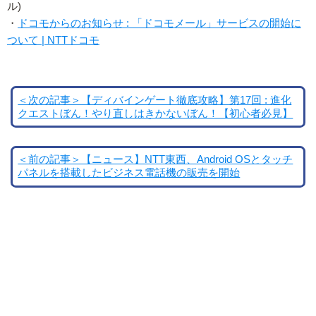
ル)
・
ドコモからのお知らせ : 「ドコモメール」サービスの開始に
ついて | NTTドコモ
＜次の記事＞【ディバインゲート徹底攻略】第17回 : 進化
クエストぼん！やり直しはきかないぼん！【初心者必見】
＜前の記事＞【ニュース】NTT東西、Android OSとタッチ
パネルを搭載したビジネス電話機の販売を開始