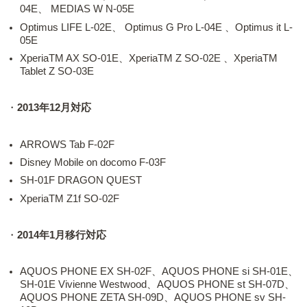
04E、 MEDIAS W N-05E
Optimus LIFE L-02E、 Optimus G Pro L-04E 、Optimus it L-
05E
XperiaTM AX SO-01E、XperiaTM Z SO-02E 、XperiaTM
Tablet Z SO-03E
・
2013年12月対応
ARROWS Tab F-02F
Disney Mobile on docomo F-03F
SH-01F DRAGON QUEST
XperiaTM Z1f SO-02F
・
2014年1月移行対応
AQUOS PHONE EX SH-02F、AQUOS PHONE si SH-01E、
SH-01E Vivienne Westwood、AQUOS PHONE st SH-07D、
AQUOS PHONE ZETA SH-09D、AQUOS PHONE sv SH-