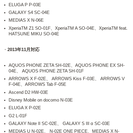
ELUGA P P-03E
GALAXY S4 SC-04E
MEDIAS X N-06E
XperiaTM Z1 SO-01F、XperiaTM A SO-04E、XperiaTM feat.
HATSUNE MIKU SO-04E
・
2013年11月対応
AQUOS PHONE ZETA SH-02E、AQUOS PHONE EX SH-
04E、 AQUOS PHONE ZETA SH-01F
ARROWS X F-02E、 ARROWS Kiss F-03E、 ARROWS V
F-04E、ARROWS Tab F-05E
Ascend D2 HW-03E
Disney Mobile on docomo N-03E
ELUGA X P-02E
G2 L-01F
GALAXY Note II SC-02E、 GALAXY S III α SC-03E
MEDIAS U N-02E、 N-02E ONE PIECE、MEDIAS X N-