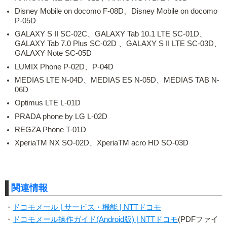
Disney Mobile on docomo F-08D、Disney Mobile on docomo
P-05D
GALAXY S II SC-02C、GALAXY Tab 10.1 LTE SC-01D、
GALAXY Tab 7.0 Plus SC-02D 、GALAXY S II LTE SC-03D、
GALAXY Note SC-05D
LUMIX Phone P-02D、P-04D
MEDIAS LTE N-04D、MEDIAS ES N-05D、MEDIAS TAB N-
06D
Optimus LTE L-01D
PRADA phone by LG L-02D
REGZA Phone T-01D
XperiaTM NX SO-02D、XperiaTM acro HD SO-03D
関連情報
・
ドコモメール | サービス・機能 | NTTドコモ
・
ドコモメール操作ガイド(Android版) | NTTドコモ
(PDFファイ