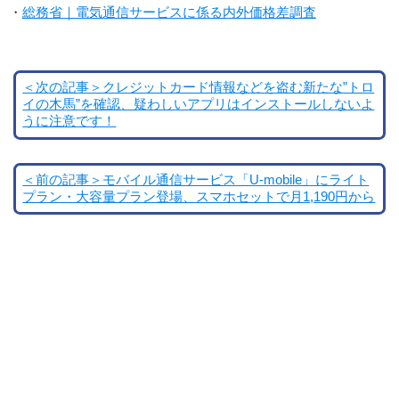
・
総務省｜電気通信サービスに係る内外価格差調査
＜次の記事＞クレジットカード情報などを盗む新たな”トロ
イの木馬”を確認、疑わしいアプリはインストールしないよ
うに注意です！
＜前の記事＞モバイル通信サービス「U-mobile」にライト
プラン・大容量プラン登場、スマホセットで月1,190円から