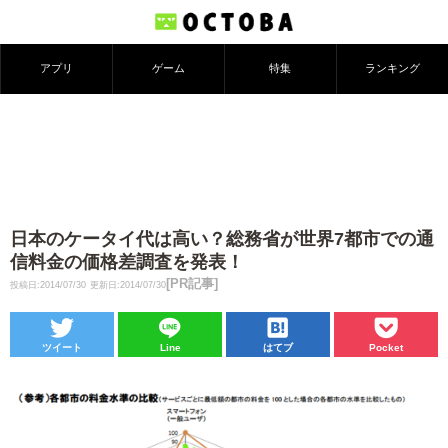
アプリ
ゲーム
特集
ランキング
日本のケータイ代は高い？総務省が世界7都市での通
信料金の価格差調査を発表！
[PR記事]
投稿日:2014/07/30
更新日:2014/07/30
ツイート
Line
はてブ
Pocket