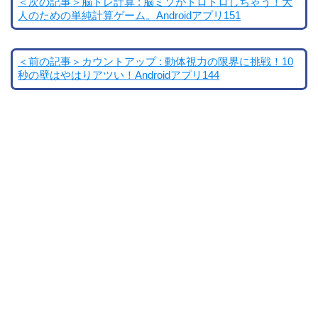
＜次の記事＞脳トレ計算 : 脳ミソがトロトロしちゃう！大
人のための単純計算ゲーム。Androidアプリ151
＜前の記事＞カウントアップ : 動体視力の限界に挑戦！10
秒の壁はやはりアツい！Androidアプリ144