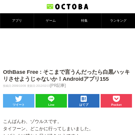
アプリ
ゲーム
特集
ランキング
OthBase Free : そこまで言うんだったら白黒ハッキ
リさせようじゃないか！Androidアプリ155
[PR記事]
投稿日:2009/10/09
更新日:2012/02/15
ツイート
Line
はてブ
Pocket
こんばんわ、ゾウルスです。
タイフーン、どこかに行ってしまいました。