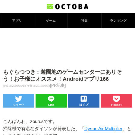
アプリ
ゲーム
特集
ランキング
もぐらつつき : 遊園地のゲームセンターにありそ
う！お子様にオススメ！Androidアプリ166
[PR記事]
投稿日:2009/10/15
更新日:2012/02/15
ツイート
Line
はてブ
Pocket
こんばんわ、zourusです。
掃除機で有名なダイソンが発表した、「
Dyson Air Multiplier
」と