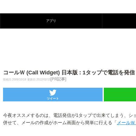
アプリ
コールＷ (Call Widget) 日本版 : 1タップで電
[PR記事]
投稿日:2009/10/18
更新日:2012/02/15
ツイート
今夜オススメするのは、電話発信が1タップで出来てしまう、シ
併せて、メールの作成がホーム画面から簡単に行える「
メールＷ (