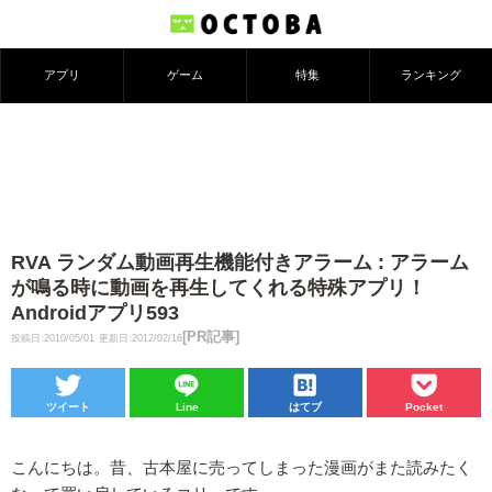
アプリ
ゲーム
特集
ランキング
RVA ランダム動画再生機能付きアラーム : アラーム
が鳴る時に動画を再生してくれる特殊アプリ！
Androidアプリ593
[PR記事]
投稿日:2010/05/01
更新日:2012/02/16
ツイート
Line
はてブ
Pocket
こんにちは。昔、古本屋に売ってしまった漫画がまた読みたく