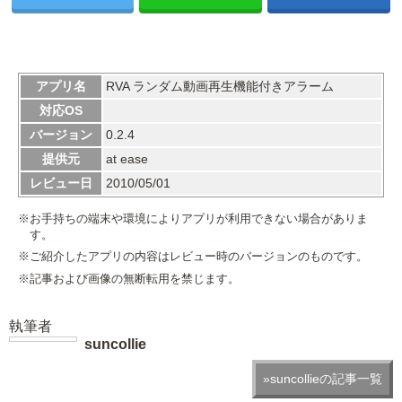
アプリ名
RVA ランダム動画再生機能付きアラーム
対応OS
バージョン
0.2.4
提供元
at ease
レビュー日
2010/05/01
※お手持ちの端末や環境によりアプリが利用できない場合がありま
す。
※ご紹介したアプリの内容はレビュー時のバージョンのものです。
※記事および画像の無断転用を禁じます。
執筆者
suncollie
»suncollieの記事一覧