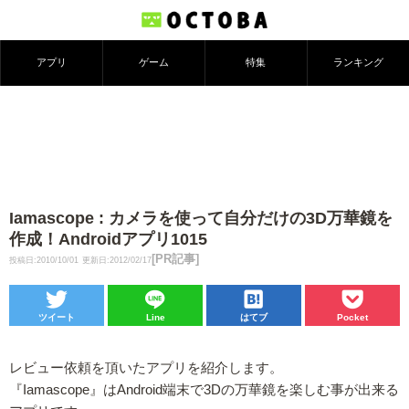
アプリ
ゲーム
特集
ランキング
Iamascope : カメラを使って自分だけの3D万華鏡を
作成！Androidアプリ1015
[PR記事]
投稿日:2010/10/01
更新日:2012/02/17
ツイート
Line
はてブ
Pocket
レビュー依頼を頂いたアプリを紹介します。
『Iamascope』はAndroid端末で3Dの万華鏡を楽しむ事が出来る