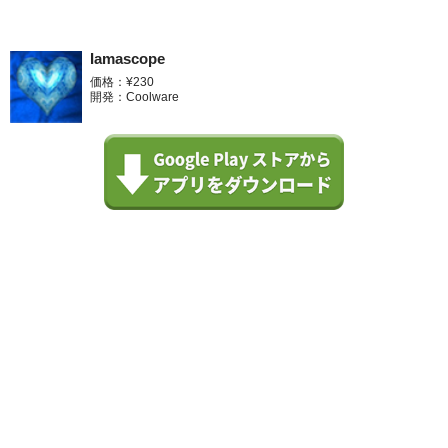
Iamascope
価格：¥230
開発：Coolware