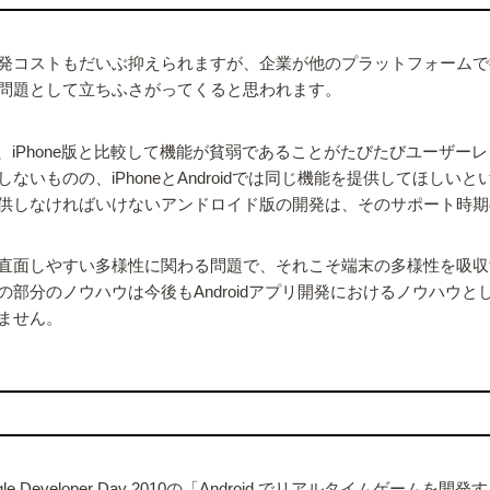
発コストもだいぶ抑えられますが、企業が他のプラットフォームで
問題として立ちふさがってくると思われます。
られ、iPhone版と比較して機能が貧弱であることがたびたびユー
いものの、iPhoneとAndroidでは同じ機能を提供してほし
を提供しなければいけないアンドロイド版の開発は、そのサポート時
直面しやすい多様性に関わる問題で、それこそ端末の多様性を吸収
部分のノウハウは今後もAndroidアプリ開発におけるノウハウ
ません。
eveloper Day 2010の「Android でリアルタイムゲ