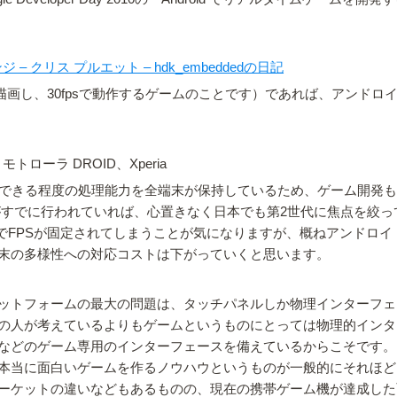
– クリス プルエット – hdk_embeddedの日記
描画し、30fpsで動作するゲームのことです）であれば、アンド
e、モトローラ DROID、Xperia
描画できる程度の処理能力を全端末が保持しているため、ゲーム開発
プデートがすでに行われていれば、心置きなく日本でも第2世代に焦点を絞って
PSでFPSが固定されてしまうことが気になりますが、概ねアンドロイ
末の多様性への対応コストは下がっていくと思います。
トフォームの最大の問題は、タッチパネルしか物理インターフェース
が考えているよりもゲームというものにとっては物理的インターフェー
などのゲーム専用のインターフェースを備えているからこそです。
当に面白いゲームを作るノウハウというものが一般的にそれほどまだ
ケットの違いなどもあるものの、現在の携帯ゲーム機が達成した面白