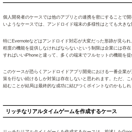
個人開発者のケースでは他のアプリとの連携を密にすることで開
いようなケースでは、アンドロイド端末の多様性はとても大きな
特にEvernoteなどはアンドロイド対応が大変だった形跡が見
程度の機能を提供しなければならないという制限は企業には存在しな
すればいいiPhoneと違って、多くの端末でフルセットの機能
このケースが恐らくアンドロイドアプリ開発における一番企業が
策を行ない続けるしか対策は存在しないと思われます。ただ、この
組むことが結局は最終的な成功に結びつくポイントなのかもしれ
リッチなリアルタイムゲームを作成するケース
リッチなリアルタイムゲームを作成するケースは、前述したGoogle D