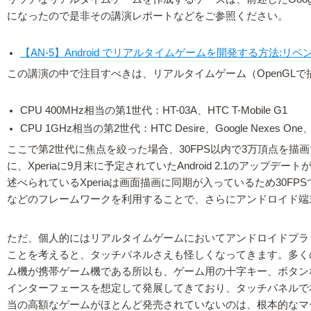
になったので是非その講演レポートなどをご参照ください。
【AN-5】Android でリアルタイムゲームを開発する方法:リベンジ 
この講演の中で注目すべきは、リアルタイムゲーム（OpenGLで
CPU 400MHz相当の第1世代：HT-03A、HTC T-Mobile G1
CPU 1GHz相当の第2世代：HTC Desire、Google Nexes On
ここで第2世代に焦点を絞った場合、30FPS以内で3万頂点を
に、Xperiaに9月末に予定されていたAndroid 2.1のアッ
述べられているXperiaは画面描画に同期が入っているため30F
などのフレームワークを利用することで、さらにアンドロイド端
ただ、個人的にはリアルタイムゲームにおいてアンドロイドプラッ
ことを考えると、タッチパネルさえも怪しくなってきます。多くの人
ム機が携帯ゲーム機である所以も、ゲーム用の十字キー、ボタン
インターフェースを想定して発展してきており、タッチパネルで本
当の高額なゲームがほとんど発売されていないのは、根本的なマー