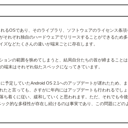
成されるOSであり、そのライブラリ、ソフトウェアのライセンス条
がそれぞれ独自のハードウェアでリリースすることができるため多様
イズなどたくさんの違いが端末ごとに存在します。
ンの範囲を狭めてしまうと、結局自分たちの首が締まることは携帯電話各
DROIDなどの端末はそれぞれ似たスペックになってきています。
予定していたAndroid OS 2.1へのアップデートが遅れたため、ま
と言っても、さすがに年内にはアップデートも行われるでしょうし、日
発が落ち着くに従い、緩和していくと思われます。ただ、それでも今後タ
ペック的な多様性が存在し続けるのは事実であり、この問題にどの