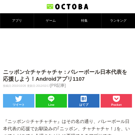
アプリ
ゲーム
特集
ランキング
ニッポン☆チャチャチャ : バレーボール日本代表を
応援しよう！Androidアプリ1107
[PR記事]
投稿日:2010/10/26
更新日:2012/02/17
ツイート
Line
はてブ
Pocket
『ニッポン☆チャチャチャ』はその名の通り、バレーボール日
本代表の応援でお馴染みの｢ニッポン、チャチャチャ！｣を、い