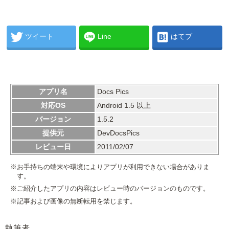
ツイート
Line
はてブ
アプリ名
Docs Pics
対応OS
Android 1.5 以上
バージョン
1.5.2
提供元
DevDocsPics
レビュー日
2011/02/07
※お手持ちの端末や環境によりアプリが利用できない場合がありま
す。
※ご紹介したアプリの内容はレビュー時のバージョンのものです。
※記事および画像の無断転用を禁じます。
執筆者