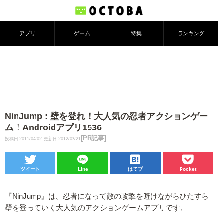
アプリ
ゲーム
特集
ランキング
NinJump : 壁を登れ！大人気の忍者アクションゲー
ム！Androidアプリ1536
[PR記事]
投稿日:2011/04/02
更新日:2012/02/21
ツイート
Line
はてブ
Pocket
『NinJump』は、忍者になって敵の攻撃を避けながらひたすら
壁を登っていく大人気のアクションゲームアプリです。