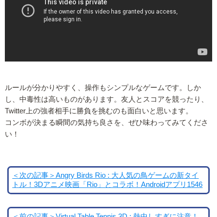
ルールが分かりやすく、操作もシンプルなゲームです。しか
し、中毒性は高いものがあります。友人とスコアを競ったり、
Twitter上の強者相手に勝負を挑むのも面白いと思います。
コンボが決まる瞬間の気持ち良さを、ぜひ味わってみてくださ
い！
＜次の記事＞Angry Birds Rio : 大人気の鳥ゲームの新タイ
トル！3Dアニメ映画「Rio」とコラボ！Androidアプリ1546
＜前の記事＞Virtual Table Tennis 3D : 熱中しすぎに注意！