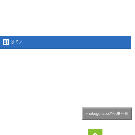
はてブ
»nekogunsouの記事一覧