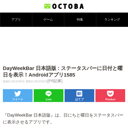
アプリ
ゲーム
特集
ランキング
DayWeekBar 日本語版 : ステータスバーに日付と曜
日を表示！Androidアプリ1585
[PR記事]
投稿日:2011/04/22
更新日:2012/02/21
ツイート
Line
はてブ
Pocket
『DayWeekBar 日本語版』は、日にちと曜日をステータスバー
に表示させるアプリです。