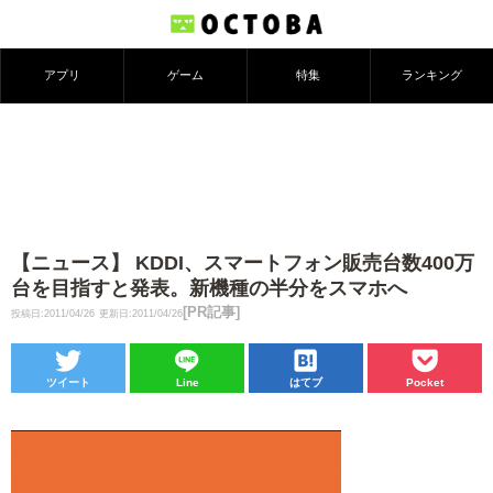
アプリ
ゲーム
特集
ランキング
【ニュース】 KDDI、スマートフォン販売台数400万
台を目指すと発表。新機種の半分をスマホへ
[PR記事]
投稿日:2011/04/26
更新日:2011/04/26
ツイート
Line
はてブ
Pocket