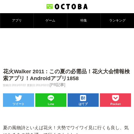
アプリ
ゲーム
特集
ランキング
花火Walker 2011 : この夏の必需品！花火大会情報検
索アプリ！Androidアプリ1858
[PR記事]
投稿日:2011/07/22
更新日:2012/02/21
ツイート
Line
はてブ
Pocket
夏の風物詩といえば花火！大勢でワイワイ見に行くも良し、気