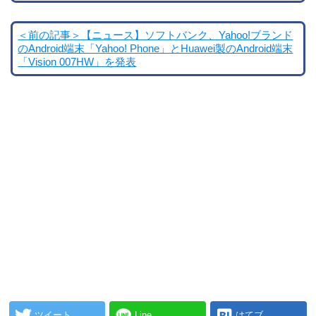
＜前の記事＞【ニュース】ソフトバンク、Yahoo!ブランド
のAndroid端末「Yahoo! Phone」とHuawei製のAndroid端末
「Vision 007HW」を発表
ツイート
Line
はてブ