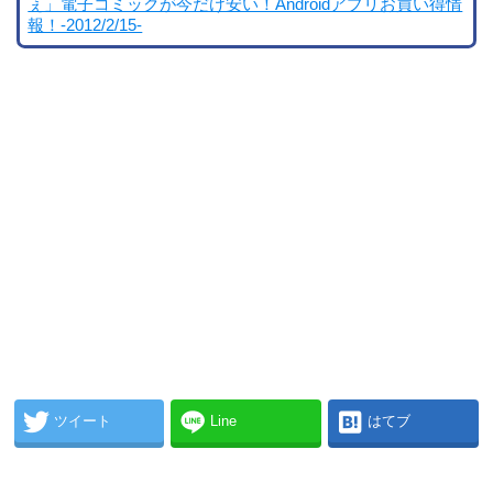
ぇ」電子コミックが今だけ安い！Androidアプリお買い得情
報！-2012/2/15-
ツイート
Line
はてブ