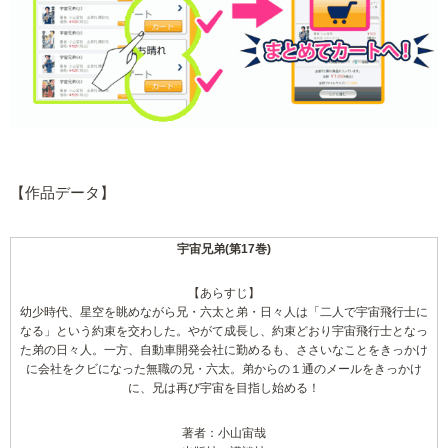
【作品データ】
宇宙兄弟(第17巻)
【あらすじ】
幼少時代、星空を眺めながら兄・六太と弟・日々人は「二人で宇宙飛行士に
なる」という約束を交わした。やがて成長し、約束どおり宇宙飛行士となっ
た弟の日々人。一方、自動車開発会社に勤めるも、ささいなことをきっかけ
に会社をクビになった無職の兄・六太。弟からの１通のメールをきっかけ
に、兄は再び宇宙を目指し始める！
著者：小山宙哉