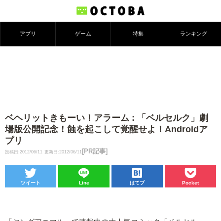
アプリ
ゲーム
特集
ランキング
ベヘリットきもーい！アラーム : 「ベルセルク」劇
場版公開記念！蝕を起こして覚醒せよ！Androidア
プリ
[PR記事]
投稿日:2012/06/11
更新日:2012/06/11
ツイート
Line
はてブ
Pocket