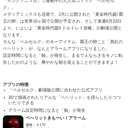
「ヤングアニマル」で連載中の大人気コミック「ベルセル
ク」。
メディアミックスも活発で、2月に公開された「黄金時代篇I 覇
王の卵」は世界16ヶ国で公開が予定され、そして来週6月23日
より、いよいよ「黄金時代篇II ドルドレイ攻略」が劇場公開と
なります。
そんな「ベルセルク」のキーアイテム、覇王の卵こと「真紅の
ベヘリット」が、なんとアラームアプリになりました。
設定時間になると「蝕」が発生し、まるで人ならざるモノに転
生したかのような、爽やかな朝を迎えることができますよ！
アプリの特徴
「ベルセルク」劇場版公開に合わせた公式アプリ
3Dで描画されたリアルな「ベヘリット」を揺らしたりつつ
いたりできる
アラーム設定時間になると「蝕」が発生
ベヘリットきもーい！アラーム
価格：￥170