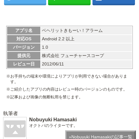
アプリ名
ベヘリットきもーい！アラーム
対応OS
Android 2.2 以上
バージョン
1.0
提供元
株式会社 フューチャースコープ
レビュー日
2012/06/11
※お手持ちの端末や環境によりアプリが利用できない場合がありま
す。
※ご紹介したアプリの内容はレビュー時のバージョンのものです。
※記事および画像の無断転用を禁じます。
執筆者
Nobuyuki Hamasaki
オクトバのライターです。
»Nobuyuki Hamasakiの記事一覧