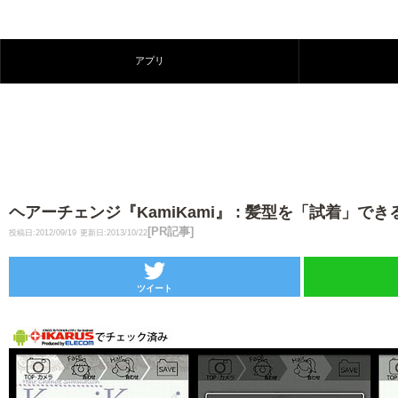
アプリ
ヘアーチェンジ『KamiKami』 : 髪型を「試着」で
[PR記事]
投稿日:2012/09/19
更新日:2013/10/22
ツイート