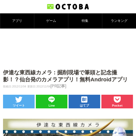
アプリ
ゲーム
特集
ランキング
伊達な東西線カメラ : 掘削現場で筆頭と記念撮
影！？仙台発のカメラアプリ！無料Androidアプリ
[PR記事]
投稿日:2012/11/04
更新日:2012/11/04
ツイート
Line
はてブ
Pocket