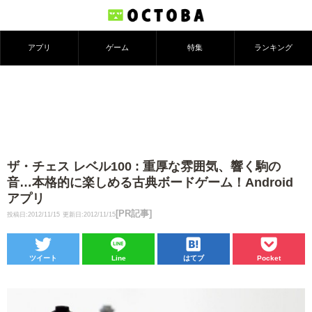
アプリ
ゲーム
特集
ランキング
ザ・チェス レベル100 : 重厚な雰囲気、響く駒の
音…本格的に楽しめる古典ボードゲーム！Android
アプリ
[PR記事]
投稿日:2012/11/15
更新日:2012/11/15
ツイート
Line
はてブ
Pocket