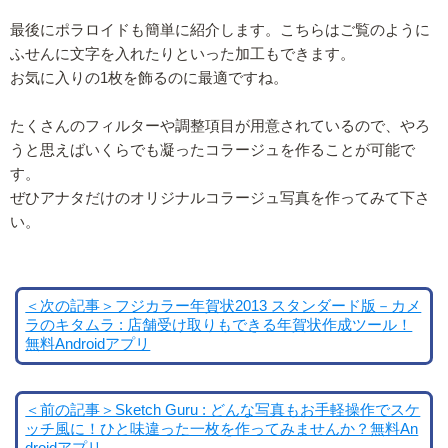
最後にポラロイドも簡単に紹介します。こちらはご覧のように
ふせんに文字を入れたりといった加工もできます。
お気に入りの1枚を飾るのに最適ですね。
たくさんのフィルターや調整項目が用意されているので、やろ
うと思えばいくらでも凝ったコラージュを作ることが可能で
す。
ぜひアナタだけのオリジナルコラージュ写真を作ってみて下さ
い。
＜次の記事＞フジカラー年賀状2013 スタンダード版－カメ
ラのキタムラ : 店舗受け取りもできる年賀状作成ツール！
無料Androidアプリ
＜前の記事＞Sketch Guru : どんな写真もお手軽操作でスケ
ッチ風に！ひと味違った一枚を作ってみませんか？無料An