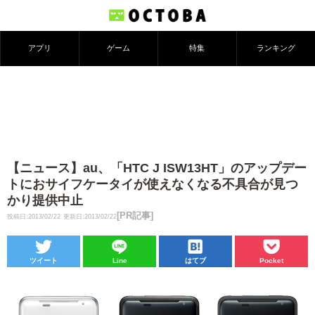
アプリ
ゲーム
特集
ランキング
【ニュース】au、「HTC J ISW13HT」のアップデー
トにおサイフケータイが使えなくなる不具合が見つ
かり提供中止
[PR記事]
投稿日:2013/02/22
更新日:2013/02/22
ツイート
Line
はてブ
Pocket