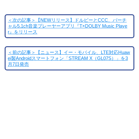
＜次の記事＞【NEWリリース】ドルビーとCCC、バーチ
ャル5.1ch音楽プレーヤーアプリ『T×DOLBY Music Playe
r』をリリース
＜前の記事＞【ニュース】イー・モバイル、LTE対応Huaw
ei製Androidスマートフォン「STREAM X（GL07S）」を3
月7日発売