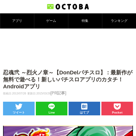
アプリ
ゲーム
特集
ランキング
忍魂弐 ～烈火ノ章～【DonDelパチスロ】 : 最新作が
無料で遊べる！新しいパチスロアプリのカタチ！
Androidアプリ
[PR記事]
投稿日:2013/07/26
更新日:2015/03/29
ツイート
Line
はてブ
Pocket