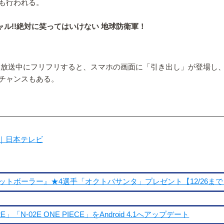
も行われる。
ャル!!絶対に笑ってはいけない 地球防衛軍！
」放送中にフリフリすると、スマホの画面に「引き出し」が登場し、
チャンスもある。
ス｜日本テレビ
トボーラー』★4選手「オクトバサンタ」プレゼント【12/26まで
N-02E ONE PIECE」をAndroid 4.1へアップデート