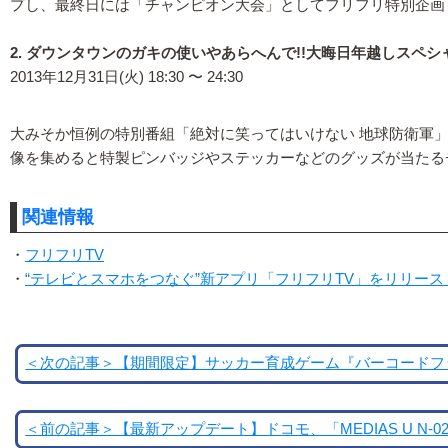
プし、最終日には「チャンピオン大会」としてフリフリ特別企画
2. ダウンタウンのガキの使いやあらへんで!!大晦日年越しスペシ
2013年12月31日(火) 18:30 〜 24:30
大みそか恒例の特別番組「絶対に笑ってはいけない 地球防衛軍
像を集めると特製ピンバッジやステッカーなどのグッズが当たる
関連情報
・
フリフリTV
・
“テレビとスマホをつなぐ”新アプリ「フリフリTV」をリリー
＜次の記事＞【期間限定】サッカー育成ゲーム『バーコードフッ
＜前の記事＞【最新アップデート】ドコモ、「MEDIAS U N-02E」「