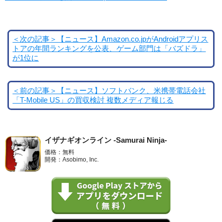
＜次の記事＞【ニュース】Amazon.co.jpがAndroidアプリス
トアの年間ランキングを公表、ゲーム部門は「バズドラ」
が1位に
＜前の記事＞【ニュース】ソフトバンク、米携帯電話会社
「T-Mobile US」の買収検討 複数メディア報じる
イザナギオンライン -Samurai Ninja-
価格：無料
開発：Asobimo, Inc.