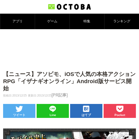
アプリ
ゲーム
特集
ランキング
【ニュース】アソビモ、iOSで人気の本格アクション
RPG「イザナギオンライン」Android版サービス開
始
[PR記事]
投稿日:2013/12/25
更新日:2013/12/25
ツイート
Line
はてブ
Pocket