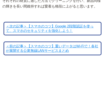
それぞれの材質に適した方法でクリーニングを行い、新品同様
の輝きを長い間維持すれば愛着も格段に上がると思います。
＜次の記事＞【スマホのコツ】Google 2段階認証を使っ
て、スマホのセキュリティを強化しよう！
＜前の記事＞【スマホのコツ】重いデータはWi-Fiで！各社
が展開する公衆無線LANサービスまとめ