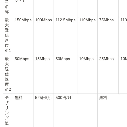
シィ)
ス
名
称
最
150Mbps
100Mbps
112.5Mbps
110Mbps
75Mbps
11
大
受
信
速
度
※1
最
50Mbps
15Mbps
50Mbps
10Mbps
25Mbps
10
大
送
信
速
度
※2
テ
無料
525円/月
500円/月
無料
ザ
リ
ン
グ
追