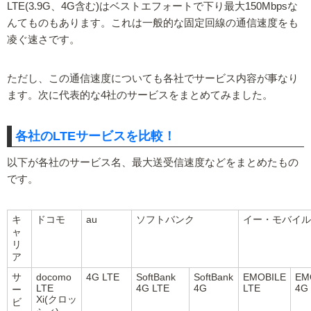
LTE(3.9G、4G含む)はベストエフォートで下り最大150Mbpsな
んてものもあります。これは一般的な固定回線の通信速度をも
凌ぐ速さです。
ただし、この通信速度についても各社でサービス内容が事なり
ます。次に代表的な4社のサービスをまとめてみました。
各社のLTEサービスを比較！
以下が各社のサービス名、最大送受信速度などをまとめたもの
です。
キ
ドコモ
au
ソフトバンク
イー・モバイル
ャ
リ
ア
サ
docomo
4G LTE
SoftBank
SoftBank
EMOBILE
EM
LTE
4G LTE
4G
LTE
4G
ー
Xi(クロッ
ビ