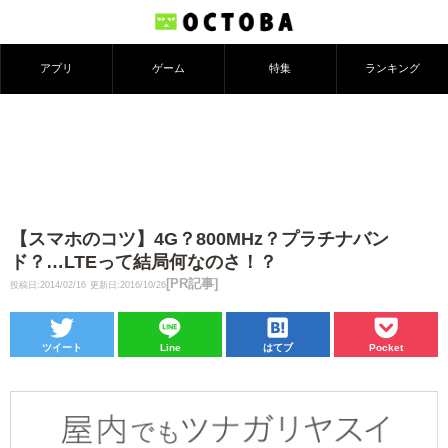
アプリ
ゲーム
特集
ランキング
【スマホのコツ】4G？800MHz？プラチナバン
ド？…LTEって結局何なのさ！？
[PR記事]
投稿日:2014/02/16
更新日:2016/10/26
ツイート
Line
はてブ
Pocket