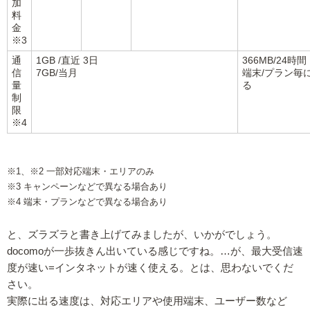
加
料
金
※3
通
1GB /直近 3日
366MB/24時間
信
7GB/当月
端末/プラン毎
量
る
制
限
※4
※1、※2 一部対応端末・エリアのみ
※3 キャンペーンなどで異なる場合あり
※4 端末・プランなどで異なる場合あり
と、ズラズラと書き上げてみましたが、いかがでしょう。
docomoが一歩抜きん出いている感じですね。…が、最大受信速
度が速い=インタネットが速く使える。とは、思わないでくだ
さい。
実際に出る速度は、対応エリアや使用端末、ユーザー数など