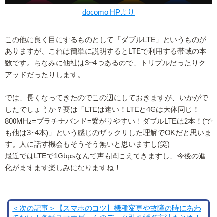
docomo HPより
この他に良く目にするものとして「ダブルLTE」というものが
ありますが、これは簡単に説明するとLTEで利用する帯域の本
数です。ちなみに他社は3~4つあるので、トリプルだったりク
アッドだったりします。
では、長くなってきたのでこの辺にしておきますが、いかがで
したでしょうか？要は「LTEは速い！LTEと4Gは大体同じ！
800MHz=プラチナバンド=繋がりやすい！ダブルLTEは2本！(で
も他は3~4本)」という感じのザックリした理解でOKだと思いま
す。人に話す機会もそうそう無いと思いますし(笑)
最近ではLTEで1Gbpsなんて声も聞こえてきますし、今後の進
化がますます楽しみになりますね！
＜次の記事＞【スマホのコツ】機種変更や故障の時にあわ