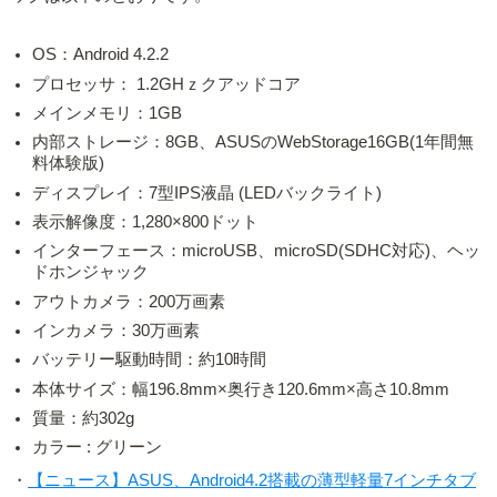
OS：Android 4.2.2
プロセッサ： 1.2GHｚクアッドコア
メインメモリ：1GB
内部ストレージ：8GB、ASUSのWebStorage16GB(1年間無
料体験版)
ディスプレイ：7型IPS液晶 (LEDバックライト)
表示解像度：1,280×800ドット
インターフェース：microUSB、microSD(SDHC対応)、ヘッ
ドホンジャック
アウトカメラ：200万画素
インカメラ：30万画素
バッテリー駆動時間：約10時間
本体サイズ：幅196.8mm×奥行き120.6mm×高さ10.8mm
質量：約302g
カラー : グリーン
・
【ニュース】ASUS、Android4.2搭載の薄型軽量7インチタブ