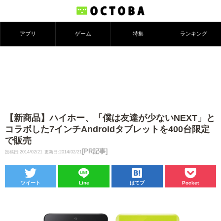
アプリ
ゲーム
特集
ランキング
【新商品】ハイホー、「僕は友達が少ないNEXT」と
コラボした7インチAndroidタブレットを400台限定
で販売
[PR記事]
投稿日:2014/02/21
更新日:2014/02/21
ツイート
Line
はてブ
Pocket