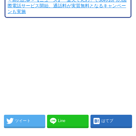
＜前の記事＞【ニュース】「楽天でんわ」で30秒10円の国
際電話サービス開始、通話料が実質無料となるキャンペー
ンも実施
ツイート
Line
はてブ