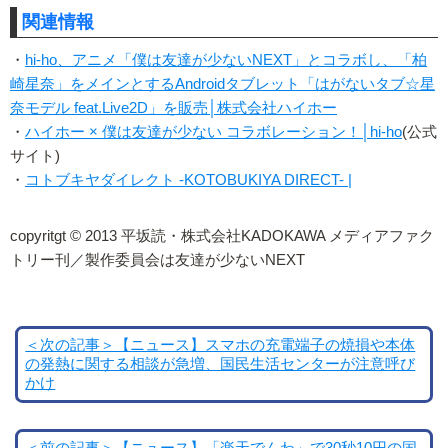
関連情報
・
hi-ho、アニメ「僕は友達が少ないNEXT」とコラボし、「柏
崎星奈」をメインとするAndroidタブレット「はがないタブ☆星
奈モデル feat.Live2D」を販売│株式会社ハイホー
・
ハイホー × 僕は友達が少ない コラボレーション！│hi-ho
(公式
サイト)
・
コトブキヤダイレクト -KOTOBUKIYA DIRECT- |
copyritgt © 2013 平坂読・株式会社KADOKAWA メディアファク
トリー刊／製作委員会は友達が少ないNEXT
＜次の記事＞【ニュース】スマホの充電端子の焼損や本体
の発熱に関する相談が急増、国民生活センターが注意呼び
かけ