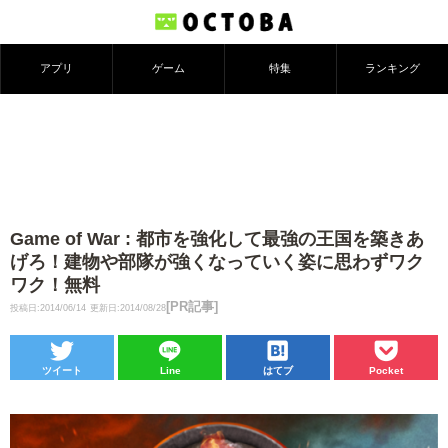
アプリ
ゲーム
特集
ランキング
Game of War : 都市を強化して最強の王国を築きあ
げろ！建物や部隊が強くなっていく姿に思わずワク
ワク！無料
[PR記事]
投稿日:2014/06/14
更新日:2014/08/28
ツイート
Line
はてブ
Pocket