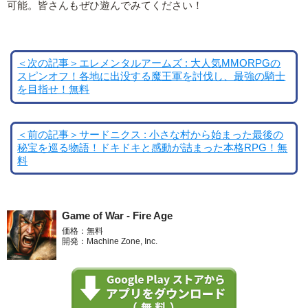
可能。皆さんもぜひ遊んでみてください！
＜次の記事＞エレメンタルアームズ : 大人気MMORPGの
スピンオフ！各地に出没する魔王軍を討伐し、最強の騎士
を目指せ！無料
＜前の記事＞サードニクス : 小さな村から始まった最後の
秘宝を巡る物語！ドキドキと感動が詰まった本格RPG！無
料
Game of War - Fire Age
価格：無料
開発：Machine Zone, Inc.