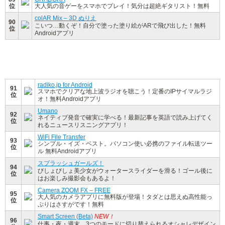
位
大人気の音ゲーをスマホでプレイ！気分は超絶ギタリスト！無料
colAR Mix – 3D ぬりえ
90
こいつ…動くぞ！自分で塗った塗り絵がARで飛び出した！無料
位
Androidアプリ
radiko.jp for Android
91
スマホでクリアな地上波ラジオを聴こう！定番のIPサイマルラジ
位
オ！無料Androidアプリ
Umano
92
ネイティブ発音で確実に学べる！最新記事を英語で読み上げてく
位
れるニュースリスニングアプリ！
WiFi File Transfer
93
シンプル・イズ・ベスト。パソコン使い必携のファイル転送ツー
位
ル 無料Androidアプリ
スプラッシュガールズ！
94
びしょびしょ美少女がウォータースライダーを滑る！ゴール後に
位
はお楽しみ撮影会もあるよ！
Camera ZOOM FX – FREE
95
大人気のカメラアプリに無料版が登場！タダとは思えぬ高性能っ
位
ぷりはさすがです！無料
Smart Screen (Beta)
NEW！
96
仕事・夜・週末、3つのモードに切り替えられるオシャレデザイン