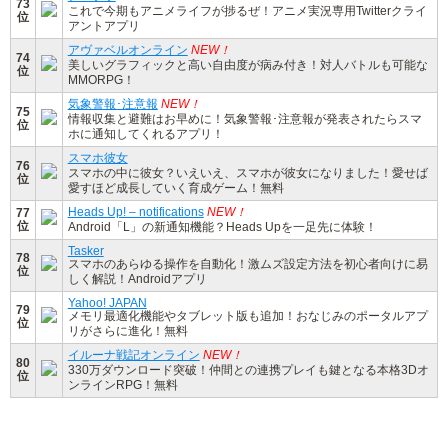
73
これで今期もアニメライフが捗るぜ！アニメ実況専用Twitterクライ
位
アントアプリ
アヴァベルオンライン
NEW！
74
美しいグラフィックと高い自由度が病み付き！対人バトルも可能な
位
MMORPG！
気象警報･注意報
NEW！
75
情報収集と避難はお早めに！気象警報･注意報が発表されたらスマ
位
ホに通知してくれるアプリ！
スマホ彼女
76
スマホの中に彼女？いえいえ、スマホが彼女になりました！愛せば
位
愛すほど成長していく育成ゲーム！無料
Heads Up! – notifications
NEW！
77
位
Android「L」の新通知機能？Heads Upを一足先に体験！
Tasker
78
スマホのあらゆる操作を自動化！激ムズ設定方法を初心者向けに易
位
しく解説！Androidアプリ
Yahoo! JAPAN
79
メモリ最適化機能やタブレット版も追加！おなじみのポータルアプ
位
リがさらに進化！無料
イルーナ戦記オンライン
NEW！
80
330万ダウンロード突破！仲間との連携プレイも鍵となる本格3Dオ
位
ンラインRPG！無料