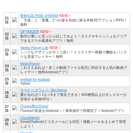
聖剣伝説 RISE of MANA
NEW！
21
「天使」と「悪魔」2つの姿を自由に操る本格3DアクションRPG！
位
無料
OPTIMIZER
NEW！
22
動作が重いと思ったら試してみよう！タスクやキャッシュをクリア
位
できるスマホ最適化アプリ！無料
Stellio Player Lite
NEW！
23
シックなデザインがカッコ良い！イコライザー搭載で機能もバッチ
位
リな音楽プレイヤー！無料
MoboPlayer
24
これさえあれば！多くの動画ファイル形式に対応する人気の動画プ
位
レイヤー！無料Androidアプリ
25
myMail for Hotmail
位
Yahoo
サマナーズウォー: Sky Arena
26
愛があれば☆1も☆6まで進化できる！400種類以上のモンスターが
位
登場する本格RPG！
iTunes用のiSyncr
27
位
iTunesの音楽をAndroidへ！簡単操作で同期完了！Androidアプリ
CloudMagic
28
Gmail/Outlook/ドコモメールにも対応！複数メールをまとめて管理
位
しよう！