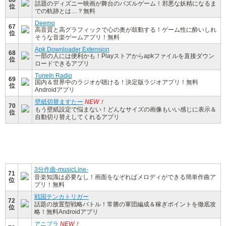
話題のディズニー映画が舞台のパズルゲーム！邪悪な妖精になるま
位
での軌跡とは…？無料
Deemo
67
高音質と高グラフィックで心の奥が鼓動する！ゲーム性に酔いしれ
位
そうな音楽ゲームアプリ！無料
Apk Downloader Extension
68
一部の人には便利かも！Playストアからapkファイルを直接ダウン
位
ロードできるアプリ
TuneIn Radio
69
国内＆世界中のラジオが聴ける！決定版ラジオアプリ！無料
位
Androidアプリ
壁紙切替ますたー
NEW！
70
もう壁紙設定で悩まない！どんなサイズの画像もいい感じに表示＆
位
自動切り替えしてくれるアプリ
3分作曲-musicLine-
71
音楽知識は必要なし！画面をなぞればメロディができる簡単作曲ア
位
プリ！無料
戦国テンカトリガー
72
話題の放置型戦略バトル！常勝の軍団編成＆稼ぎポイントを徹底攻
位
略！無料Androidアプリ
アニプラ
NEW！