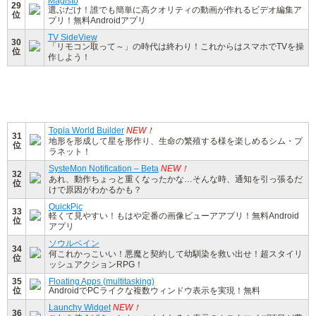
Magisto
29
選ぶだけ！誰でも簡単に高クオリティの動画が作れるビデオ編集ア
位
プリ！無料Androidアプリ
TV SideView
30
「リモコン取って～」の時代は終わり！これからはスマホでTVを操
位
作しよう！
Topia World Builder
NEW！
31
地形を形成して星を形作り、生命の繁殖する様を楽しめるシム・プ
位
ラネット！
SysteMon Notification – Beta
NEW！
32
あれ、動作ちょっと重くなったかな…そんな時、通知を引っ張るだ
位
けで原因がわかるかも？
QuickPic
33
軽くて見やすい！もはや定番の画像ビューアアプリ！無料Android
位
アプリ
ソウルベイン
34
何これかっこいい！悪魔と契約して幼馴染を救い出せ！超スタイリ
位
ッシュアクションRPG！
35
Floating Apps (multitasking)
位
AndroidでPCライクな複数ウィンドウ表示を実現！無料
Launchy Widget
NEW！
36