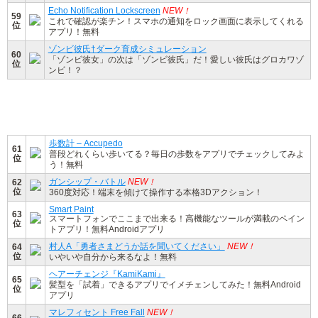
Echo Notification Lockscreen
NEW！
59
これで確認が楽チン！スマホの通知をロック画面に表示してくれる
位
アプリ！無料
ゾンビ彼氏†ダーク育成シミュレーション
60
「ゾンビ彼女」の次は「ゾンビ彼氏」だ！愛しい彼氏はグロカワゾ
位
ンビ！？
歩数計 – Accupedo
61
普段どれくらい歩いてる？毎日の歩数をアプリでチェックしてみよ
位
う！無料
ガンシップ・バトル
NEW！
62
位
360度対応！端末を傾けて操作する本格3Dアクション！
Smart Paint
63
スマートフォンでここまで出来る！高機能なツールが満載のペイン
位
トアプリ！無料Androidアプリ
村人A「勇者さまどうか話を聞いてください」
NEW！
64
位
いやいや自分から来るなよ！無料
ヘアーチェンジ『KamiKami』
65
髪型を「試着」できるアプリでイメチェンしてみた！無料Android
位
アプリ
マレフィセント Free Fall
NEW！
66