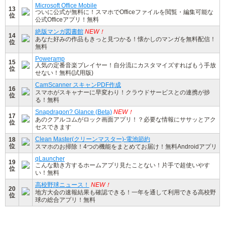
Microsoft Office Mobile
13
ついに公式が無料に！スマホでOfficeファイルを閲覧・編集可能な
位
公式Officeアプリ！無料
絶版マンガ図書館
NEW！
14
あなた好みの作品もきっと見つかる！懐かしのマンガを無料配信！
位
無料
Poweramp
15
人気の定番音楽プレイヤー！自分流にカスタマイズすればもう手放
位
せない！無料(試用版)
CamScanner スキャンPDF作成
16
スマホがスキャナーに早変わり！クラウドサービスとの連携が捗
位
る！無料
Snapdragon? Glance (Beta)
NEW！
17
あのクアルコムがロック画面アプリ！？必要な情報にササッとアク
位
セスできます
Clean Master(クリーンマスター)-電池節約
18
位
スマホのお掃除！4つの機能をまとめてお届け！無料Androidアプリ
qLauncher
19
こんな動き方するホームアプリ見たことない！片手で超使いやす
位
い！無料
高校野球ニュース！
NEW！
20
地方大会の速報結果も確認できる！一年を通して利用できる高校野
位
球の総合アプリ！無料