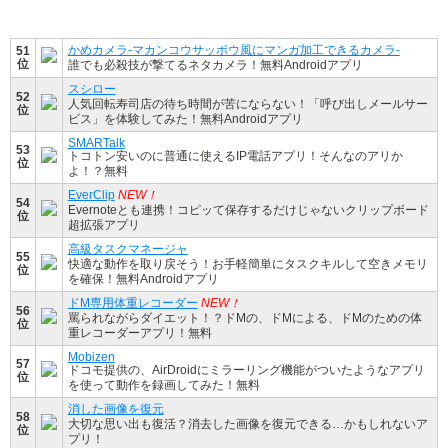
かめカメラ-マカンコウサッポウ風にマンガ加工できるカメラ-
51
位
誰でも必殺技が撃てるネタカメラ！無料Androidアプリ
スシロー
52
人気回転寿司店の待ち時間が苦にならない！「呼び出しメールサー
位
ビス」を体験してみた！無料Androidアプリ
SMARTalk
53
トコトン安いのに普通に使えるIP電話アプリ！そんなのアリか
位
よ！？無料
EverClip
NEW！
54
Evernoteとも連携！コピッて保存するだけじゃないクリップボード
位
超拡張アプリ
高級タスクマネージャ
55
快適な動作を取り戻そう！お手軽簡単にタスクキルして空きメモリ
位
を確保！無料Androidアプリ
ドM専用体重レコーダー
NEW！
56
罵られながらダイエット！？ドMの、ドMによる、ドMのための体
位
重レコーダーアプリ！無料
Mobizen
57
ドコモ提供の、AirDroidにミラーリング機能がついたようなアプリ
位
を使って動作を録画してみた！無料
消した画像を復元
58
大切な思い出も復活？消去した画像を復元できる…かもしれないア
位
プリ！