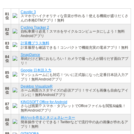
Caustic 3
81
スマホでハイクオリティな音楽が作れる！使える機能が盛りだくさ
位
んの本格DTMアプリ！無料
Cycling Tracker 2
82
自転車乗り必見！スマホをサイクルコンピュータにしよう！無料
位
Androidアプリ
計算機プラス無料
83
位
計算履歴も確認できる！コンパクトで機能充実の電卓アプリ！無料
SnapDance
84
単純だけど妙におもしろい！カメラで撮った人が踊りだす面白アプ
位
リ！
Google 日本語入力
85
マッシュルームにも対応！ついに正式版になった定番日本語入力ア
位
プリ！無料Androidアプリ
Desktop VisualizeR
86
ホーム画面カスタマイズの必須アプリ！サイズも画像も自由なアイ
位
コンに！無料Androidアプリ
KINGSOFT Office for Android
87
さらば残業!? スマホ・タブレットでOfficeファイルを閲覧&編集！
位
無料Androidアプリ
神が○○を作るときジェネレーター
88
簡単操作ですぐできる！Twitterなどで流行中のあの画像が作れるア
位
プリ！無料
89
GITADORA