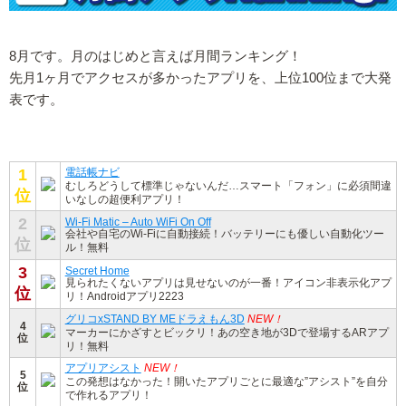
8月です。月のはじめと言えば月間ランキング！
先月1ヶ月でアクセスが多かったアプリを、上位100位まで大発
表です。
1
電話帳ナビ
むしろどうして標準じゃないんだ…スマート「フォン」に必須間違
位
いなしの超便利アプリ！
2
Wi-Fi Matic – Auto WiFi On Off
会社や自宅のWi-Fiに自動接続！バッテリーにも優しい自動化ツー
位
ル！無料
3
Secret Home
見られたくないアプリは見せないのが一番！アイコン非表示化アプ
位
リ！Androidアプリ2223
グリコxSTAND BY MEドラえもん3D
NEW！
4
マーカーにかざすとビックリ！あの空き地が3Dで登場するARアプ
位
リ！無料
アプリアシスト
NEW！
5
この発想はなかった！開いたアプリごとに最適な”アシスト”を自分
位
で作れるアプリ！