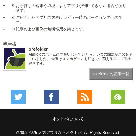
※お手持ちの端末や環境によりアプリが利用できない場合があり
ます。
※ご紹介したアプリの内容はレビュー時のバージョンのもので
す。
※記事および画像の無断転用を禁じます。
執筆者
orefolder
Androidのホーム画面をいじっていたら、いつの間にかこの業界
にいました。 最近はスマホゲームも好きで、萌え系アニメ系大
好きです。
»orefolderの記事一覧
オクトバについて
©2009-2026
人気アプリならオクトバ
. All Rights Reserved.