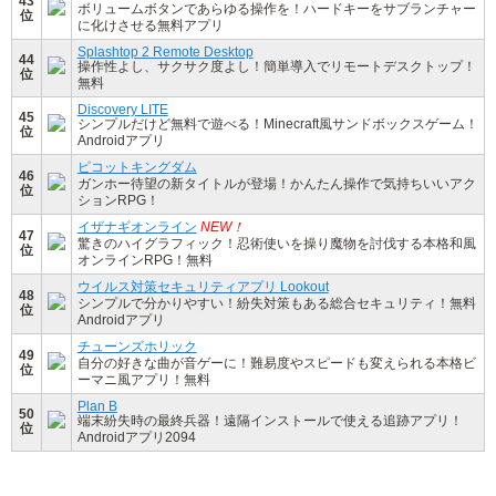
43
ボリュームボタンであらゆる操作を！ハードキーをサブランチャー
位
に化けさせる無料アプリ
Splashtop 2 Remote Desktop
44
操作性よし、サクサク度よし！簡単導入でリモートデスクトップ！
位
無料
Discovery LITE
45
シンプルだけど無料で遊べる！Minecraft風サンドボックスゲーム！
位
Androidアプリ
ピコットキングダム
46
ガンホー待望の新タイトルが登場！かんたん操作で気持ちいいアク
位
ションRPG！
イザナギオンライン
NEW！
47
驚きのハイグラフィック！忍術使いを操り魔物を討伐する本格和風
位
オンラインRPG！無料
ウイルス対策セキュリティアプリ Lookout
48
シンプルで分かりやすい！紛失対策もある総合セキュリティ！無料
位
Androidアプリ
チューンズホリック
49
自分の好きな曲が音ゲーに！難易度やスピードも変えられる本格ビ
位
ーマニ風アプリ！無料
Plan B
50
端末紛失時の最終兵器！遠隔インストールで使える追跡アプリ！
位
Androidアプリ2094