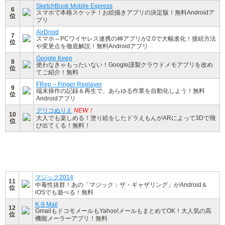
SketchBook Mobile Express
6
スマホで本格スケッチ！お絵描きアプリの決定版！無料Androidア
位
プリ
AirDroid
7
スマホ⇔PCワイヤレス連携の神アプリが2.0で大幅進化！接続方法
位
や変更点を徹底解説！無料Androidアプリ
Google Keep
8
使わなきゃもったいない！Google謹製クラウドメモアプリを改め
位
てご紹介！無料
FRep – Finger Replayer
9
端末操作の記録＆再生で、あらゆる作業を自動化しよう！無料
位
Androidアプリ
グリコぬりえ
NEW！
10
大人でも楽しめる！塗り絵をしたドラえもんがARによって3Dで飛
位
び出てくる！無料！
マジック2014
11
中毒性抜群！あの「マジック：ザ・ギャザリング」がAndroid＆
位
iOSでも遊べる！無料
K-9 Mail
12
GmailもドコモメールもYahoo!メールもまとめてOK！大人気の高
位
機能メーラーアプリ！無料