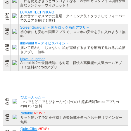
これを使えばきっとカッコよくなる！表示のカスタマイズ項目が豊
位
富なランチャーウィジェット！
DJMAX TECHNIKA Q
37
あの音ゲーがスマホに登場！タイミング良くタッチしてフィーバー
位
でスコアを稼げ！無料
ScreenGuardian ～国産ロック画面アプリ～
38
初心者にも安心の国産アプリで、スマホの安全を手に入れよう！無
位
料
ibisPaint X – アイビスペイント
39
描いて終わり！じゃない、絵が完成するまでを動画で見れるお絵描
位
きアプリ！無料
Nova Launcher
40
Android4.2の最新機能にも対応！軽快＆高機能の人気ホームアプ
位
リ！無料Androidアプリ
びよーんったー
41
いつでもどこでもびよーん≡( ε:)≡( ε:)！超多機能Twitterアプリ≡(
位
ε:)≡( ε:)！無料
Notable
NEW！
42
サッと開いて予定を作成！通知領域を使ったお手軽リマインダー！
位
無料
QuickClick
NEW！