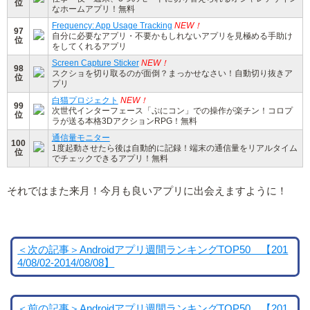
位
なホームアプリ！無料
Frequency: App Usage Tracking
NEW！
97
自分に必要なアプリ・不要かもしれないアプリを見極める手助け
位
をしてくれるアプリ
Screen Capture Sticker
NEW！
98
スクショを切り取るのが面倒？まっかせなさい！自動切り抜きア
位
プリ
白猫プロジェクト
NEW！
99
次世代インターフェース「ぷにコン」での操作が楽チン！コロプ
位
ラが送る本格3DアクションRPG！無料
通信量モニター
100
1度起動させたら後は自動的に記録！端末の通信量をリアルタイム
位
でチェックできるアプリ！無料
それではまた来月！今月も良いアプリに出会えますように！
＜次の記事＞Androidアプリ週間ランキングTOP50 【201
4/08/02-2014/08/08】
＜前の記事＞Androidアプリ週間ランキングTOP50 【201