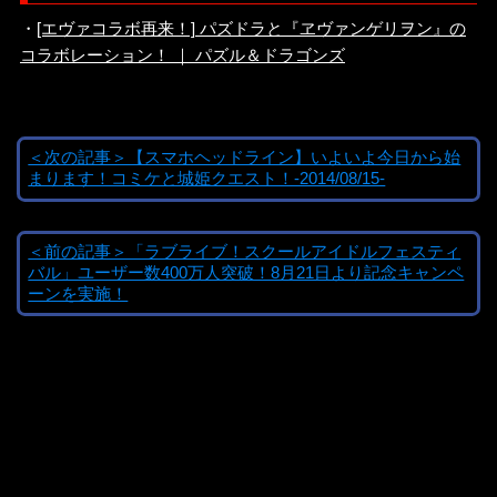
・
[エヴァコラボ再来！] パズドラと『ヱヴァンゲリヲン』の
コラボレーション！ ｜ パズル＆ドラゴンズ
＜次の記事＞【スマホヘッドライン】いよいよ今日から始
まります！コミケと城姫クエスト！-2014/08/15-
＜前の記事＞「ラブライブ！スクールアイドルフェスティ
バル」ユーザー数400万人突破！8月21日より記念キャンペ
ーンを実施！