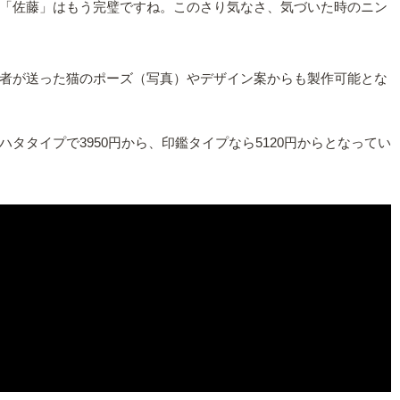
「佐藤」はもう完璧ですね。このさり気なさ、気づいた時のニン
者が送った猫のポーズ（写真）やデザイン案からも製作可能とな
タイプで3950円から、印鑑タイプなら5120円からとなってい