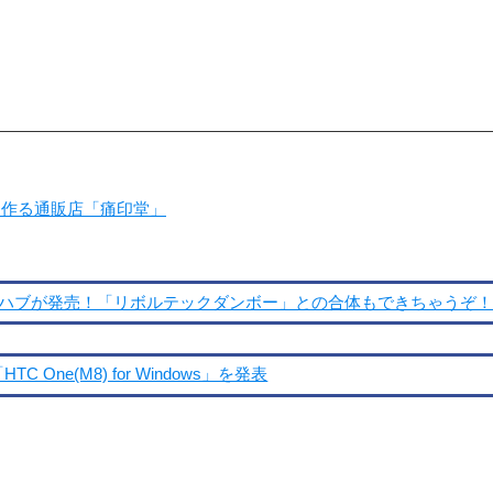
を作る通販店「痛印堂」
Bハブが発売！「リボルテックダンボー」との合体もできちゃうぞ
C One(M8) for Windows」を発表