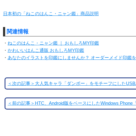
日本初の「ねこのはんこ・ニャン鑑」商品説明
関連情報
・
ねこのはんこ・ニャン鑑 ｜ おもしろMY印鑑
・
かわいいはんこ通販 おもしろMY印鑑
・
あなたのイラストを印鑑にしませんか？ オーダーメイド印鑑
＜次の記事＞大人気キャラ「ダンボー」をモチーフにしたUS
＜前の記事＞HTC、Android版をベースにしたWindows Phone「HT