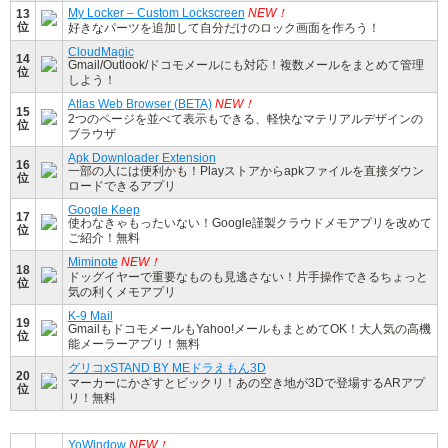
My Locker – Custom Lockscreen
NEW！
13
位
好きなパーツを追加して自分だけのロック画面を作ろう！
CloudMagic
14
Gmail/Outlook/ドコモメールにも対応！複数メールをまとめて管理
位
しよう！
Atlas Web Browser (BETA)
NEW！
15
2つのページを並べて表示もできる、軽快なマテリアルデザインの
位
ブラウザ
Apk Downloader Extension
16
一部の人には便利かも！Playストアからapkファイルを直接ダウン
位
ロードできるアプリ
Google Keep
17
使わなきゃもったいない！Google謹製クラウドメモアプリを改めて
位
ご紹介！無料
Miminote
NEW！
18
ドッグイヤーで重要なものも見逃さない！片手操作できるちょっと
位
気の利くメモアプリ
K-9 Mail
19
GmailもドコモメールもYahoo!メールもまとめてOK！大人気の高機
位
能メーラーアプリ！無料
グリコxSTAND BY MEドラえもん3D
20
マーカーにかざすとビックリ！あの空き地が3Dで登場するARアプ
位
リ！無料
YoWindow
NEW！