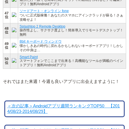
位
プリ！無料Androidアプリ
ソードアート・オンライン fone
47
ついに正式版稼働！あなたのスマホにアインクラッドが蘇る！さぁ
位
攻略せよ！
Splashtop 2 Remote Desktop
48
操作性よし、サクサク度よし！簡単導入でリモートデスクトップ！
位
無料
8bit キーボード ウィンドウ
49
懐かしきあの時代に戻れるかもしれないキーボードアプリ！しかし
位
その中身は…
Smart Paint
50
スマートフォンでここまで出来る！高機能なツールが満載のペイン
位
トアプリ！無料Androidアプリ
それではまた来週！今週も良いアプリに出会えますように！
＜次の記事＞Androidアプリ週間ランキングTOP50 【201
4/08/23-2014/08/29】