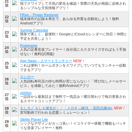
21
指でスワイプして天気の変化を確認！実際の天気が画面に反映され
位
るシンプルな天気情報アプリ！
FRep – Finger Replayer
22
端末操作の記録＆再生で、あらゆる作業を自動化しよう！無料
位
Androidアプリ
Sunrise Calendar
23
簡単で美しく、超便利！GoogleとiCloudカレンダーに対応！仲間と
位
予定を共有しよう！
Poweramp
24
人気の定番音楽プレイヤー！自分流にカスタマイズすればもう手放
位
せない！無料(試用版)
App Swap – スマートランチャー
NEW！
25
これは便利！ホームボタンをスワイプしていつでもランチャー起動
位
できるアプリ
スシロー
26
人気回転寿司店の待ち時間が苦にならない！「呼び出しメールサー
位
ビス」を体験してみた！無料Androidアプリ
comico
27
一話目から最新話まで無料で一気読み！曜日替わりで毎日更新され
位
るスマートコミックアプリ！
もしカノ もしも彼女が・・・メガネっ娘OL・高田志織Ver.
NEW！
28
位
実写動画で行われる恋愛シミュレーション！
Stellio Player Lite
29
シックなデザインがカッコ良い！イコライザー搭載で機能もバッチ
位
リな音楽プレイヤー！無料