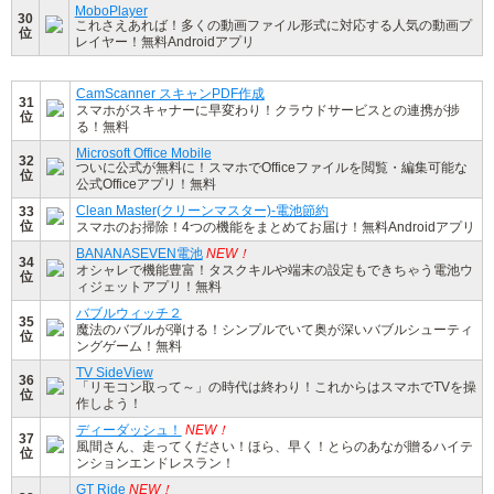
MoboPlayer
30
これさえあれば！多くの動画ファイル形式に対応する人気の動画プ
位
レイヤー！無料Androidアプリ
CamScanner スキャンPDF作成
31
スマホがスキャナーに早変わり！クラウドサービスとの連携が捗
位
る！無料
Microsoft Office Mobile
32
ついに公式が無料に！スマホでOfficeファイルを閲覧・編集可能な
位
公式Officeアプリ！無料
Clean Master(クリーンマスター)-電池節約
33
位
スマホのお掃除！4つの機能をまとめてお届け！無料Androidアプリ
BANANASEVEN電池
NEW！
34
オシャレで機能豊富！タスクキルや端末の設定もできちゃう電池ウ
位
ィジェットアプリ！無料
バブルウィッチ２
35
魔法のバブルが弾ける！シンプルでいて奥が深いバブルシューティ
位
ングゲーム！無料
TV SideView
36
「リモコン取って～」の時代は終わり！これからはスマホでTVを操
位
作しよう！
ディーダッシュ！
NEW！
37
風間さん、走ってください！ほら、早く！とらのあなが贈るハイテ
位
ンションエンドレスラン！
GT Ride
NEW！