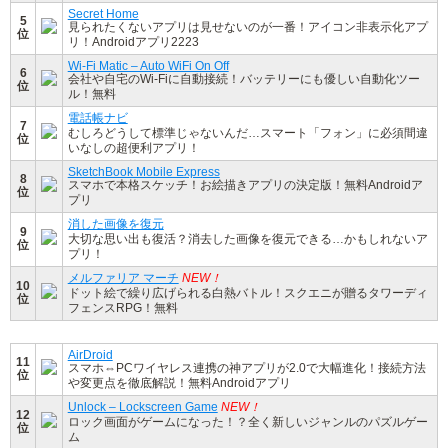
Secret Home
5
見られたくないアプリは見せないのが一番！アイコン非表示化アプ
位
リ！Androidアプリ2223
Wi-Fi Matic – Auto WiFi On Off
6
会社や自宅のWi-Fiに自動接続！バッテリーにも優しい自動化ツー
位
ル！無料
電話帳ナビ
7
むしろどうして標準じゃないんだ…スマート「フォン」に必須間違
位
いなしの超便利アプリ！
SketchBook Mobile Express
8
スマホで本格スケッチ！お絵描きアプリの決定版！無料Androidア
位
プリ
消した画像を復元
9
大切な思い出も復活？消去した画像を復元できる…かもしれないア
位
プリ！
メルファリア マーチ
NEW！
10
ドット絵で繰り広げられる白熱バトル！スクエニが贈るタワーディ
位
フェンスRPG！無料
AirDroid
11
スマホ⇔PCワイヤレス連携の神アプリが2.0で大幅進化！接続方法
位
や変更点を徹底解説！無料Androidアプリ
Unlock – Lockscreen Game
NEW！
12
ロック画面がゲームになった！？全く新しいジャンルのパズルゲー
位
ム