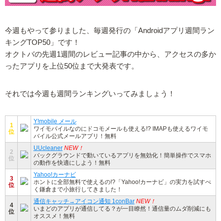
今週もやって参りました、毎週発行の「Androidアプリ週間ラン
キングTOP50」です！
オクトバの先週1週間のレビュー記事の中から、アクセスの多か
ったアプリを上位50位まで大発表です。
それでは今週も週間ランキングいってみましょう！
Y!mobile メール
1
ワイモバイルなのにドコモメールも使える!? IMAPも使えるワイモ
位
バイル公式メールアプリ！無料
UUcleaner
NEW！
2
バックグラウンドで動いているアプリを無効化！簡単操作でスマホ
位
の動作を快適にしよう！無料
Yahoo!カーナビ
3
ホントに全部無料で使えるの!?「Yahoo!カーナビ」の実力を試すべ
位
く鎌倉まで小旅行してきました！
通信キャッチ→アイコン通知 1conBar
NEW！
4
いまどのアプリが通信してる？が一目瞭然！通信量のムダ削減にも
位
オススメ！無料