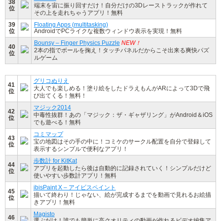
38
端末を宙に振り回すだけ！自分だけの3Dレーストラックが作れて
位
その上を走れちゃうアプリ！無料
39
Floating Apps (multitasking)
位
AndroidでPCライクな複数ウィンドウ表示を実現！無料
Bounsy – Finger Physics Puzzle
NEW！
40
2本の指でボールを掬え！タッチパネルだからこそ出来る爽快パズ
位
ルゲーム
グリコぬりえ
41
大人でも楽しめる！塗り絵をしたドラえもんがARによって3Dで飛
位
び出てくる！無料！
マジック2014
42
中毒性抜群！あの「マジック：ザ・ギャザリング」がAndroid＆iOS
位
でも遊べる！無料
コミマップ
43
宝の地図はその手の中に！コミケのサークル配置を自分で登録して
位
表示するシンプルで便利なアプリ！
歩数計 for KitKat
44
アプリを起動したら後は自動的に記録されていく！シンプルだけど
位
使いやすい歩数計アプリ！無料
ibisPaint X – アイビスペイント
45
描いて終わり！じゃない、絵が完成するまでを動画で見れるお絵描
位
きアプリ！無料
Magisto
46
選ぶだけ！誰でも簡単に高クオリティの動画が作れるビデオ編集ア