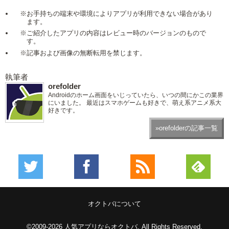
※お手持ちの端末や環境によりアプリが利用できない場合があり
ます。
※ご紹介したアプリの内容はレビュー時のバージョンのもので
す。
※記事および画像の無断転用を禁じます。
執筆者
orefolder
Androidのホーム画面をいじっていたら、いつの間にかこの業界
にいました。 最近はスマホゲームも好きで、萌え系アニメ系大
好きです。
»orefolderの記事一覧
オクトバについて
©2009-2026
人気アプリならオクトバ
. All Rights Reserved.