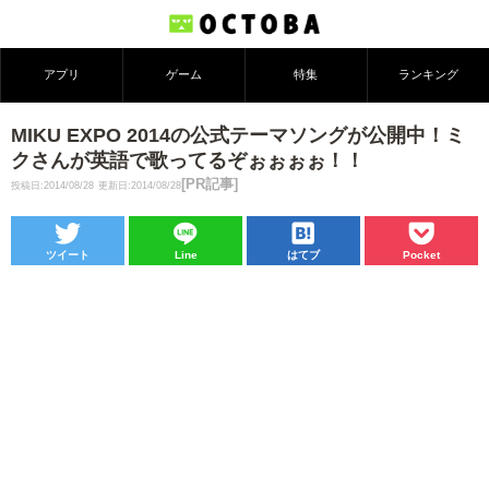
アプリ
ゲーム
特集
ランキング
MIKU EXPO 2014の公式テーマソングが公開中！ミ
クさんが英語で歌ってるぞぉぉぉぉ！！
[PR記事]
投稿日:2014/08/28
更新日:2014/08/28
ツイート
Line
はてブ
Pocket