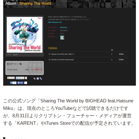
この公式ソング「Sharing The World by BIGHEAD feat.Hatsune
Miku」は、現在のところYouTubeなどで試聴できるだけです
が、8月31日よりクリプトン・フューチャー・メディアが運営
する「KARENT」やiTunes Storeでの配信が予定されています。