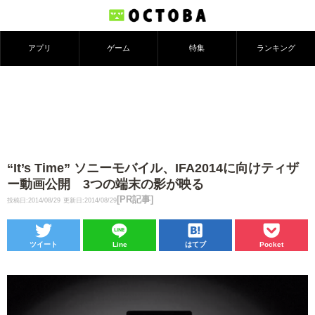
アプリ
ゲーム
特集
ランキング
“It’s Time” ソニーモバイル、IFA2014に向けティザ
ー動画公開 3つの端末の影が映る
[PR記事]
投稿日:2014/08/29
更新日:2014/08/29
ツイート
Line
はてブ
Pocket