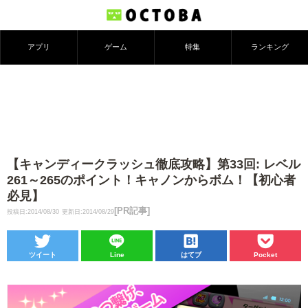
アプリ
ゲーム
特集
ランキング
【キャンディークラッシュ徹底攻略】第33回: レベル
261～265のポイント！キャノンからボム！【初心者
必見】
[PR記事]
投稿日:2014/08/30
更新日:2014/08/29
ツイート
Line
はてブ
Pocket