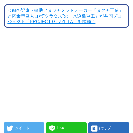
＜前の記事＞建機アタッチメントメーカー「タグチ工業」
と搭乗型巨大ロボ”クラタス”の「水道橋重工」が共同プロ
ジェクト「PROJECT GUZZILLA」を始動！
ツイート
Line
はてブ