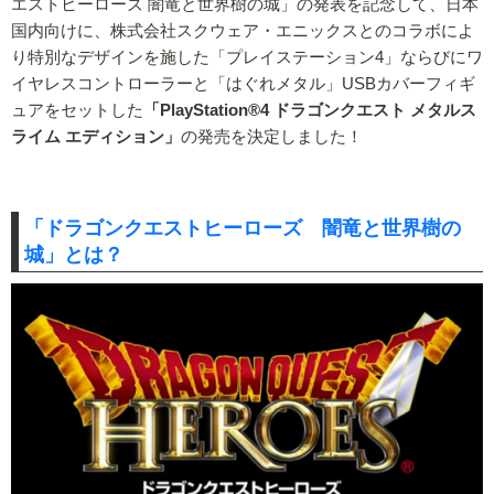
エストヒーローズ 闇竜と世界樹の城」の発表を記念して、日本
国内向けに、株式会社スクウェア・エニックスとのコラボによ
り特別なデザインを施した「プレイステーション4」ならびにワ
イヤレスコントローラーと「はぐれメタル」USBカバーフィギ
ュアをセットした
「PlayStation®4 ドラゴンクエスト メタルス
ライム エディション」
の発売を決定しました！
「ドラゴンクエストヒーローズ 闇竜と世界樹の
城」とは？