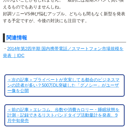
えるものでもありませんしね。
好調ソニーVS伸び悩むアップル、どちらも間もなく新型を発表
する予定ですが、今後の対決にも注目です。
関連情報
・
2014年第2四半期 国内携帯電話／スマートフォン市場規模を
発表 ｜IDC
＜次の記事＞プライベートが充実してる都会のビジネスマ
ンの読者が多い？500万DL突破した「グノシー」がユーザ
ー像を公開
＜前の記事＞エレコム、歩数や消費カロリー・睡眠状態を
計測・記録できるリストバンドタイプ活動量計を発表、9
月中旬発売