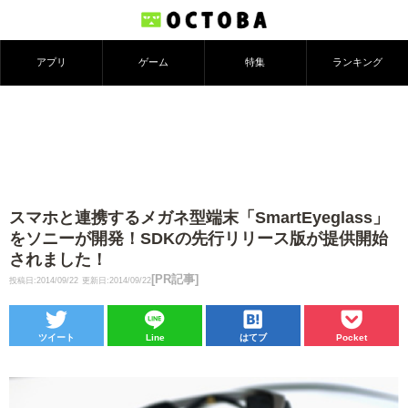
アプリ
ゲーム
特集
ランキング
スマホと連携するメガネ型端末「SmartEyeglass」
をソニーが開発！SDKの先行リリース版が提供開始
されました！
[PR記事]
投稿日:2014/09/22
更新日:2014/09/22
ツイート
Line
はてブ
Pocket