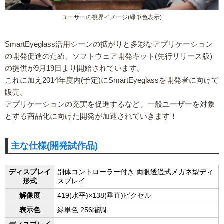
ユーザーの視界イメージ(緑単色表示)
SmartEyeglass活用シーンの拡がりと多彩なアプリケーション
の開発促進のため、ソフトウェア開発キット(先行リリース版)
の提供が9月19日より開始されています。
これに加え2014年度内(予定)にSmartEyeglassを開発者に向けて
販売。
アプリケーションの充実を促進するなど、一般ユーザーを対象
とする商品化に向けた開発が加速されていきます！
主な仕様(開発試作品)
ディスプレイ
別体コントローラー付き 両眼透過式メガネ型ディ
形式
スプレイ
解像度
419(水平)×138(垂直)ピクセル
表示色
緑単色 256階調