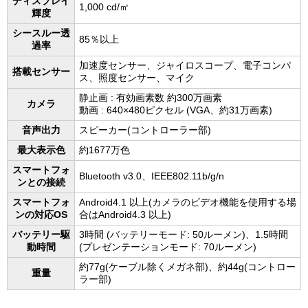
ディスプレイ
1,000 cd/㎡
輝度
シースルー透
85％以上
過率
加速度センサー、ジャイロスコープ、電子コンパ
搭載センサー
ス、照度センサー、マイク
静止画 : 有効画素数 約300万画素
カメラ
動画 : 640×480ピクセル (VGA、約31万画素)
音声出力
スピーカー(コントローラー部)
最大表示色
約1677万色
スマートフォ
Bluetooth v3.0、IEEE802.11b/g/n
ンとの接続
スマートフォ
Android4.1 以上(カメラのビデオ機能を使用する場
ンの対応OS
合はAndroid4.3 以上)
バッテリー駆
3時間 (バッテリーモード: 50ルーメン)、1.5時間
動時間
(プレゼンテーションモード: 70ルーメン)
約77g(ケーブル除くメガネ部)、約44g(コントロー
重量
ラー部)