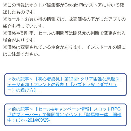
※この情報はオクトバ編集部がGoogle Play ストアにおいて確
認したものです。
※セール・お買い得の情報では、販売価格の下がったアプリの
紹介も行っています。
※価格や割引率、セールの期間等は開発元の判断で変更される
場合があります。
※価格は変更されている場合があります。インストールの際に
はご注意ください。
＜次の記事＞【初心者必見】第12回: クリア困難な悪魔ス
テージ追加！フレンドの役割！【パズドラＷ（ダブリュ
ー）の遊び方】
＜前の記事＞【セール&キャンペーン情報】スロットRPG
『侍フィーバー』で期間限定イベント「騎馬槍一体」開催
中！ほか -2014/09/25-