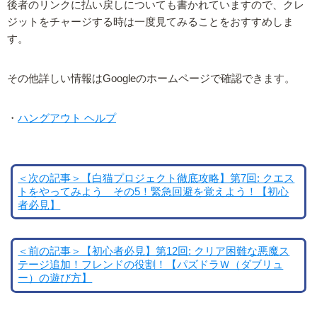
後者のリンクに払い戻しについても書かれていますので、クレ
ジットをチャージする時は一度見てみることをおすすめしま
す。
その他詳しい情報はGoogleのホームページで確認できます。
・
ハングアウト ヘルプ
＜次の記事＞【白猫プロジェクト徹底攻略】第7回: クエス
トをやってみよう その5！緊急回避を覚えよう！【初心
者必見】
＜前の記事＞【初心者必見】第12回: クリア困難な悪魔ス
テージ追加！フレンドの役割！【パズドラＷ（ダブリュ
ー）の遊び方】