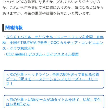
いったいどんな端末になるのか、どれくらいオリジナルなの
か、これから声を集めて秋に間に合うのか…気になる点は多々
ありますが、今後の展開や続報を待ちたいと思います。
関連情報
・
ＣＣＣモバイル、オリジナル・スマートフォンを企画、来年
秋、全国のTSUTAYAで発売｜CCC カルチュア・コンビニエン
ス・クラブ株式会社
・
CCC mobile | デジタル・ライフスタイル提案
＜次の記事＞ヘッドライン : 全国の駅を巡って集める位置
ゲーム「駅メモ！ – ステーションメモリーズ！-」リリー
ス！
＜前の記事＞LINEゲームが15タイトルを終了、払戻し受付
は12月8日から