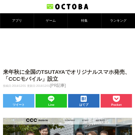
アプリ
ゲーム
特集
ランキング
来年秋に全国のTSUTAYAでオリジナルスマホ発売、
「CCCモバイル」設立
[PR記事]
投稿日:2014/12/01
更新日:2014/12/01
ツイート
Line
はてブ
Pocket