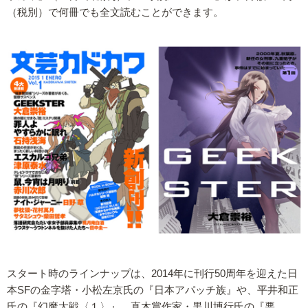
（税別）で何冊でも全文読むことができます。
スタート時のラインナップは、2014年に刊行50周年を迎えた日
本SFの金字塔・小松左京氏の『日本アパッチ族』や、平井和正
氏の『幻魔大戦〈１〉』、直木賞作家・黒川博行氏の『悪