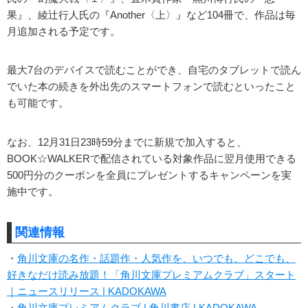
果』、綾辻行人氏の『Another〈上〉』など104冊で、作品は毎
月追加される予定です。
最大7台のデバイスで読むことができ、自宅のタブレットで読ん
でいた本の続きを外出先のスマートフォンで読むといったこと
も可能です。
なお、12月31日23時59分までに新規で加入すると、
BOOK☆WALKERで配信されている対象作品に翌月使用できる
500円分のクーポンを全員にプレゼントするキャンペーンを実
施中です。
関連情報
・
角川文庫の名作・話題作・人気作を、いつでも、どこでも、
好きなだけ読み放題！「角川文庫プレミアムクラブ」スタート
｜ニュースリリース | KADOKAWA
・
角川文庫プレミアムクラブ | 角川書店 | KADOKAWA