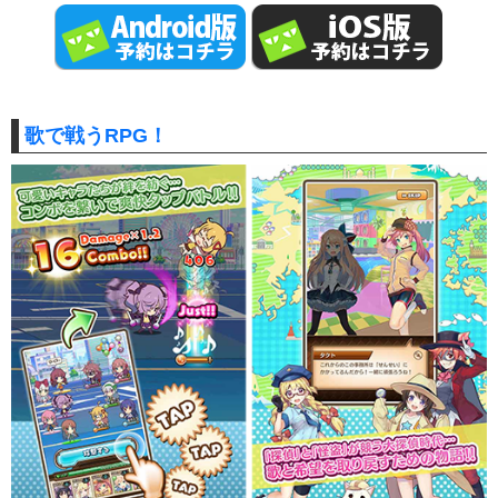
歌で戦うRPG！