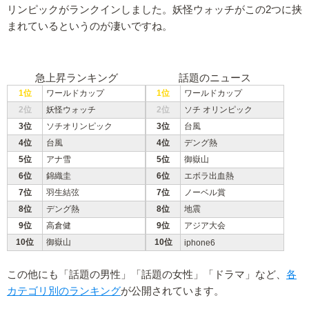
リンピックがランクインしました。妖怪ウォッチがこの2つに挟
まれているというのが凄いですね。
急上昇ランキング
話題のニュース
1位
ワールドカップ
1位
ワールドカップ
2位
妖怪ウォッチ
2位
ソチ オリンピック
3位
ソチオリンピック
3位
台風
4位
台風
4位
デング熱
5位
アナ雪
5位
御嶽山
6位
錦織圭
6位
エボラ出血熱
7位
羽生結弦
7位
ノーベル賞
8位
デング熱
8位
地震
9位
高倉健
9位
アジア大会
10位
御嶽山
10位
iphone6
この他にも「話題の男性」「話題の女性」「ドラマ」など、
各
カテゴリ別のランキング
が公開されています。