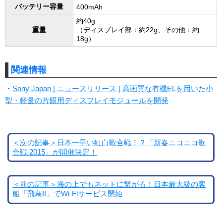
バッテリー容量
400mAh
約40g
重量
（ディスプレイ部：約22g、その他：約
18g）
関連情報
・
Sony Japan | ニュースリリース | 高画質な有機ELを用いた小
型・軽量の片眼用ディスプレイモジュールを開発
＜次の記事＞日本一早い紅白歌合戦！？「新春ニコニコ歌
合戦 2015」が開催決定！
＜前の記事＞海の上でもネットに繋がる！日本最大級の客
船「飛鳥II」でWi-Fiサービス開始