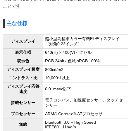
ことです。
主な仕様
超小型高精細カラー有機ELディスプレイ
ディスプレイ
（対角0.23インチ）
表示仕様
640(H) × 400(V)ピクセル
表示色
RGB 24bit / 色域 sRGB 100%
ディスプレイ輝度
800cd/m2
コントラスト比
10,000:1以上
ディスプレイ応答
0.01msec以下
速度
電子コンパス、加速度センサー、タッチセ
搭載センサー
ンサー
プロセッサー
ARM® Coretex®-A7プロセッサ
Bluetooth 3.0 + High Speed
無線
IEEE801.11b/g/n