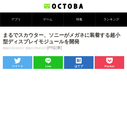
アプリ
ゲーム
特集
ランキング
まるでスカウター、ソニーがメガネに装着する超小
型ディスプレイモジュールを開発
[PR記事]
投稿日:2014/12/17
更新日:2014/12/17
ツイート
Line
はてブ
Pocket