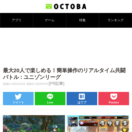
アプリ
ゲーム
特集
ランキング
最大20人で楽しめる！簡単操作のリアルタイム共闘
バトル : ユニゾンリーグ
[PR記事]
投稿日:2014/12/24
更新日:2015/07/07
ツイート
Line
はてブ
Pocket